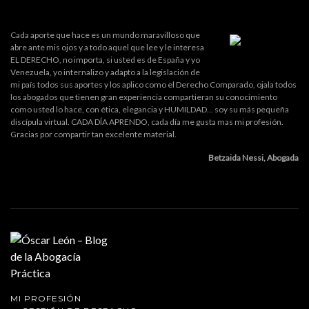
Cada aporte que hace es un mundo maravilloso que
abre ante mis ojos y a todo aquel que lee y le interesa
EL DERECHO, no importa, si usted es de España y yo
Venezuela, yo internalizo y adapto a la legislación de
mi país todos sus aportes y los aplico como el Derecho Comparado, ojala todos
los abogados que tienen gran experiencia compartieran su conocimiento
como usted lo hace, con ética, elegancia y HUMILDAD... soy su más pequeña
discípula virtual. CADA DÍA APRENDO, cada día me gusta mas mi profesión.
Gracias por compartir tan excelente material.
Betzaida Nessi, Abogada
MI PROFESIÓN