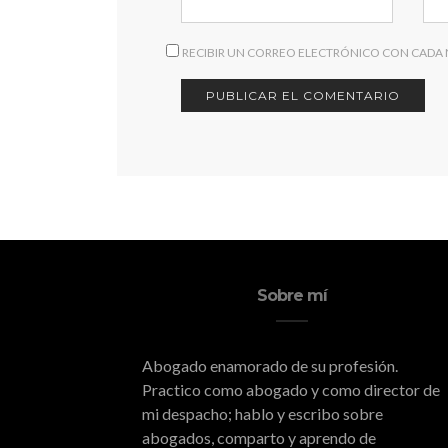
RECIBIR UN CORREO ELECTRÓNICO CON CADA
Sobre mí
Abogado enamorado de su profesión.
Practico como abogado y como director de
mi despacho; hablo y escribo sobre
abogados, comparto y aprendo de