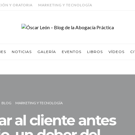
CIÓN Y ORATORIA
MARKETING Y TECNOLOGÍA
NES
NOTICIAS
GALERÍA
EVENTOS
LIBROS
VÍDEOS
CI
BLOG
MARKETING Y TECNOLOGÍA
ar al cliente antes
io, un deber del