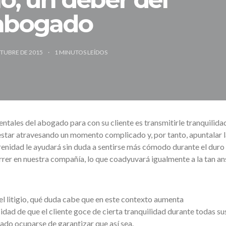
abogado
CTUBRE DE 2015
1
MINUTOS LEÍDOS
tales del abogado para con su cliente es transmitirle tranquilida
estar atravesando un momento complicado y, por tanto, apuntalar l
renidad le ayudará sin duda a sentirse más cómodo durante el duro
rrer en nuestra compañía, lo que coadyuvará igualmente a la tan an
l litigio, qué duda cabe que en este contexto aumenta
dad de que el cliente goce de cierta tranquilidad durante todas sus
gado ocuparse de garantizar que así sea.