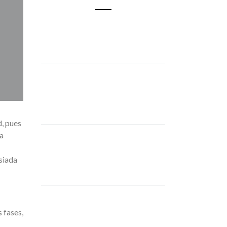
d, pues
a
siada
 fases,