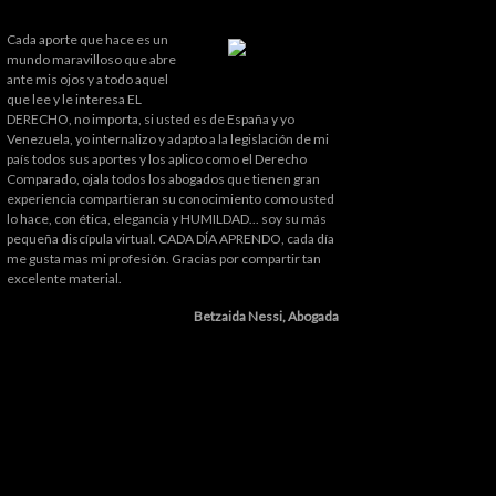
Cada aporte que hace es un
mundo maravilloso que abre
ante mis ojos y a todo aquel
que lee y le interesa EL
DERECHO, no importa, si usted es de España y yo
Venezuela, yo internalizo y adapto a la legislación de mi
país todos sus aportes y los aplico como el Derecho
Comparado, ojala todos los abogados que tienen gran
experiencia compartieran su conocimiento como usted
lo hace, con ética, elegancia y HUMILDAD... soy su más
pequeña discípula virtual. CADA DÍA APRENDO, cada día
me gusta mas mi profesión. Gracias por compartir tan
excelente material.
Betzaida Nessi, Abogada