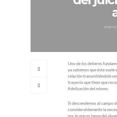
29 DE O
Uno de los deberes fundamen
ya sabemos que éste suele 
relación transmitiéndole se
trayecto que tiene que reco
fidelización del mismo.
Si descendemos al campo de
considerablemente la necesi
por lo que es tarea del abo