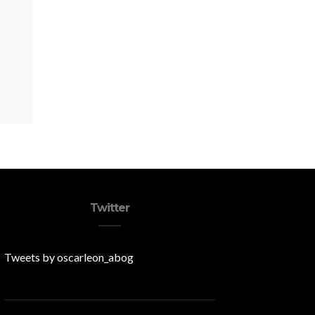
Twitter
Tweets by oscarleon_abog