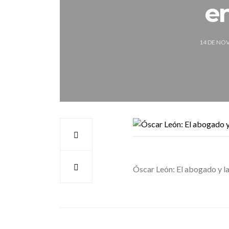
e
14 DE NO
Óscar León: El abogado y l