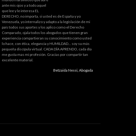
ante mis ojos y a todo aquel
que lee y le interesa EL
DERECHO, no importa, si usted es de España y yo
Venezuela, yo internalizo y adapto a la legislación de mi
país todos sus aportes y los aplico como el Derecho
Comparado, ojala todos los abogados que tienen gran
experiencia compartieran su conocimiento como usted
lo hace, con ética, elegancia y HUMILDAD... soy su más
pequeña discípula virtual. CADA DÍA APRENDO, cada día
me gusta mas mi profesión. Gracias por compartir tan
excelente material.
Betzaida Nessi, Abogada