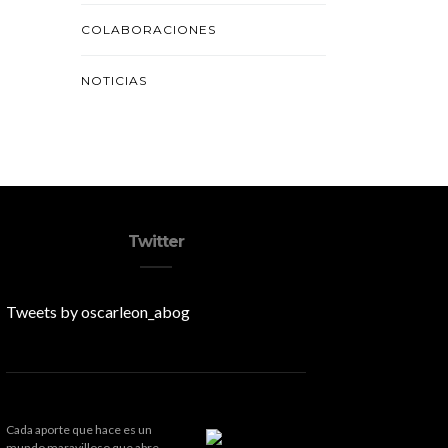
COLABORACIONES
NOTICIAS
Twitter
Tweets by oscarleon_abog
Cada aporte que hace es un
mundo maravilloso que abre