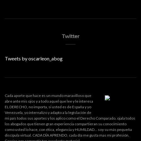
Twitter
Tweets by oscarleon_abog
Cada aporte que hace es un mundo maravilloso que
abre ante mis ojos y a todo aquel que lee y le interesa
EL DERECHO, no importa, si usted es de España y yo
Venezuela, yo internalizo y adapto a la legislación de
mi país todos sus aportes y los aplico como el Derecho Comparado, ojala todos
los abogados que tienen gran experiencia compartieran su conocimiento
como usted lo hace, con ética, elegancia y HUMILDAD... soy su más pequeña
discípula virtual. CADA DÍA APRENDO, cada día me gusta mas mi profesión.
Gracias por compartir tan excelente material.