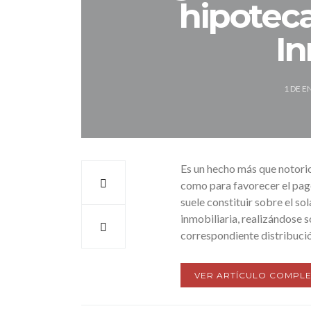
hipoteca
In
1 DE E
Es un hecho más que notorio 
como para favorecer el pago
suele constituir sobre el s
inmobiliaria, realizándose s
correspondiente distribució
VER ARTÍCULO COMPLE