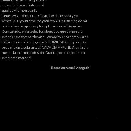
ante mis ojos y a todo aquel
que lee y le interesa EL
DERECHO, no importa, si usted es de España y yo
Venezuela, yo internalizo y adapto a la legislación de mi
país todos sus aportes y los aplico como el Derecho
Comparado, ojala todos los abogados que tienen gran
experiencia compartieran su conocimiento como usted
lo hace, con ética, elegancia y HUMILDAD... soy su más
pequeña discípula virtual. CADA DÍA APRENDO, cada día
me gusta mas mi profesión. Gracias por compartir tan
excelente material.
Betzaida Nessi, Abogada