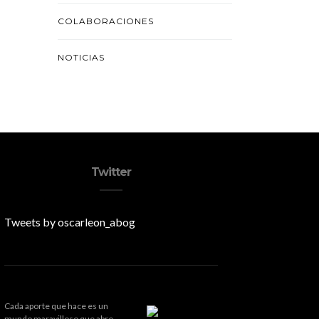
COLABORACIONES
NOTICIAS
Twitter
Tweets by oscarleon_abog
Cada aporte que hace es un
mundo maravilloso que abre