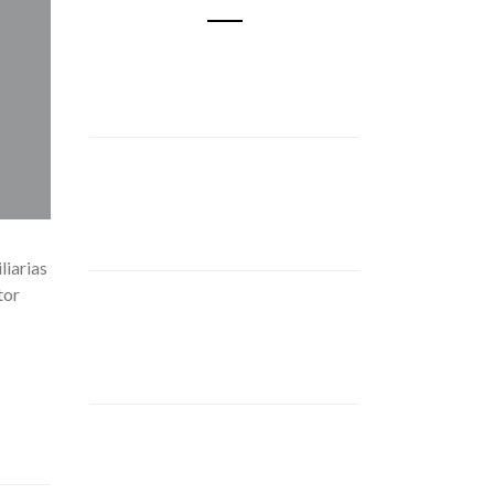
liarias
tor