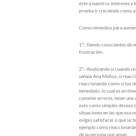
éste a nuestros intereses y 
prueba ir creciendo como 
Como remedios para aumentar
1º.- Siendo conscientes de n
frustración.
2º.- Analizando si cuando 
señala Ana Múñoz, si reacci
reaccionando como si tus de
inmediato, lo cual es errón
cometer errores, tener una v
esto como simples deseos qu
situaciones en las que eso 
exiges satisfacer o que se 
ejemplo cómo reaccionarán d
de la persona que aman.