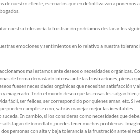
los de nuestro cliente, escenarios que en definitiva van a ponernos a
abogados.
 nuestra tolerancia la frustración podríamos destacar los siguie
uestras emociones y sentimientos en lo relativo a nuestra tolerancia
reaccionamos mal estamos ante deseos o necesidades orgánicas. 
onas de forma demasiado intensa ante las frustraciones, piensa qu
seos fuesen necesidades orgánicas que necesitan satisfacción y al
eo y exagerado. Todo el mundo desea que las cosas les salgan bien, 
ida fácil, ser felices, ser correspondido por quienes aman, etc. Si v
e pueden cumplirse o no, sabrás manejar mejor las inevitables
no suceda. En cambio, si los consideras como necesidades que debe
te satisfagan de inmediato, puedes tener muchos problemas. Imagin
os personas con alta y baja tolerancia a la frustración ante el re