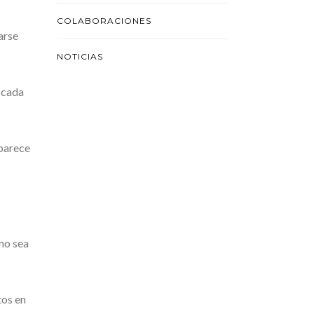
COLABORACIONES
arse
NOTICIAS
 cada
aparece
mo sea
tos en