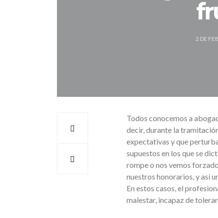
fr
2 DE FE
Todos conocemos a abogados
decir, durante la tramitació
expectativas y que perturb
supuestos en los que se dict
rompe o nos vemos forzados 
nuestros honorarios, y así u
En estos casos, el profesio
malestar, incapaz de tolerar