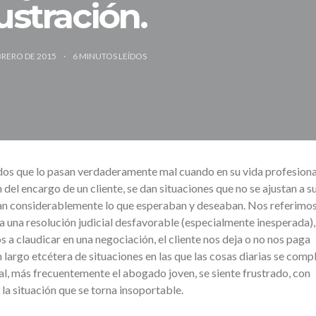
ustración.
BRERO DE 2015
6
MINUTOS LEÍDOS
 que lo pasan verdaderamente mal cuando en su vida profesional
n del encargo de un cliente, se dan situaciones que no se ajustan a s
an considerablemente lo que esperaban y deseaban. Nos referimos
a una resolución judicial desfavorable (especialmente inesperada),
a claudicar en una negociación, el cliente nos deja o no nos paga
n largo etcétera de situaciones en las que las cosas diarias se compl
nal, más frecuentemente el abogado joven, se siente frustrado, con
 la situación que se torna insoportable.