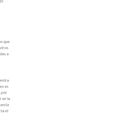
go
ón que
stros
das a
uestra
es es
, por
 en la
uesta
ta el