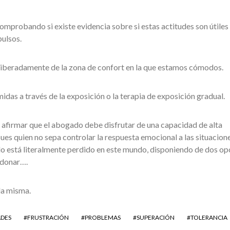
comprobando si existe evidencia sobre si estas actitudes son útiles
pulsos.
deliberadamente de la zona de confort en la que estamos cómodos.
midas a través de la exposición o la terapia de exposición gradual.
firmar que el abogado debe disfrutar de una capacidad de alta
 pues quien no sepa controlar la respuesta emocional a las situacion
do está literalmente perdido en este mundo, disponiendo de dos op
ndonar….
da misma.
ADES
FRUSTRACIÓN
PROBLEMAS
SUPERACIÓN
TOLERANCIA