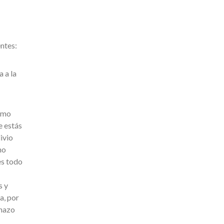
ntes:
 a la
Como
e estás
ivio
no
es todo
s y
a, por
chazo