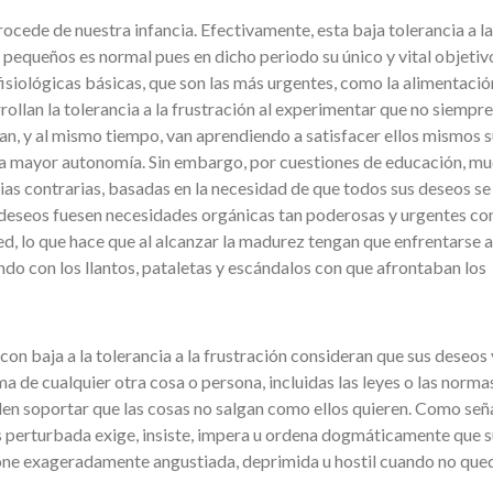
rocede de nuestra infancia. Efectivamente, esta baja tolerancia a la
 pequeños es normal pues en dicho periodo su único y vital objetiv
isiológicas básicas, que son las más urgentes, como la alimentación
ollan la tolerancia a la frustración al experimentar que no siempre
n, y al mismo tiempo, van aprendiendo a satisfacer ellos mismos s
a mayor autonomía. Sin embargo, por cuestiones de educación, m
as contrarias, basadas en la necesidad de que todos sus deseos se
deseos fuesen necesidades orgánicas tan poderosas y urgentes c
sed, lo que hace que al alcanzar la madurez tengan que enfrentarse a
ndo con los llantos, pataletas y escándalos con que afrontaban los
on baja a la tolerancia a la frustración consideran que sus deseos 
a de cualquier otra cosa o persona, incluidas las leyes o las norma
den soportar que las cosas no salgan como ellos quieren. Como señ
ás perturbada exige, insiste, impera u ordena dogmáticamente que s
pone exageradamente angustiada, deprimida u hostil cuando no que