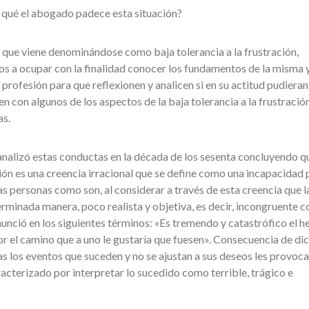
 qué el abogado padece esta situación?
 que viene denominándose como baja tolerancia a la frustración,
s a ocupar con la finalidad conocer los fundamentos de la misma y
profesión para que reflexionen y analicen si en su actitud pudieran 
n con algunos de los aspectos de la baja tolerancia a la frustración
s.
y analizó estas conductas en la década de los sesenta concluyendo qu
ción es una creencia irracional que se define como una incapacidad 
las personas como son, al considerar a través de esta creencia que l
rminada manera, poco realista y objetiva, es decir, incongruente co
nunció en los siguientes términos: «Es tremendo y catastrófico el h
or el camino que a uno le gustaría que fuesen». Consecuencia de di
as los eventos que suceden y no se ajustan a sus deseos les provoca
acterizado por interpretar lo sucedido como terrible, trágico e