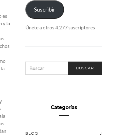
ELECTRÓNICO
Suscribir
o es
 y la
Únete a otros 4.277 suscriptores
us
uchos
omo
SEARCH
 la
BUSCAR
FOR:
y
Categorías
s
ala
us
dan
BLOG