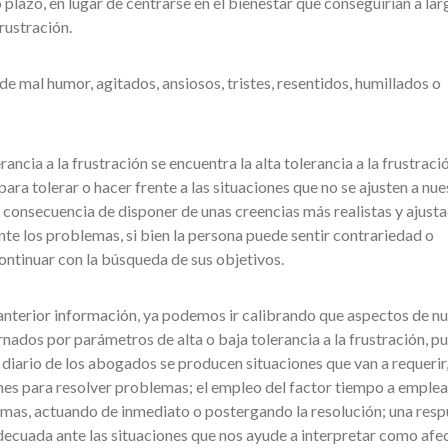
to plazo, en lugar de centrarse en el bienestar que conseguirían a lar
frustración.
de mal humor, agitados, ansiosos, tristes, resentidos, humillados o
rancia a la frustración se encuentra la alta tolerancia a la frustraci
ara tolerar o hacer frente a las situaciones que no se ajusten a nue
onsecuencia de disponer de unas creencias más realistas y ajusta
nte los problemas, si bien la persona puede sentir contrariedad o
continuar con la búsqueda de sus objetivos.
la anterior información, ya podemos ir calibrando que aspectos de n
ados por parámetros de alta o baja tolerancia a la frustración, pu
 diario de los abogados se producen situaciones que van a requerir
nes para resolver problemas; el empleo del factor tiempo a emplear
emas, actuando de inmediato o postergando la resolución; una resp
cuada ante las situaciones que nos ayude a interpretar como afec