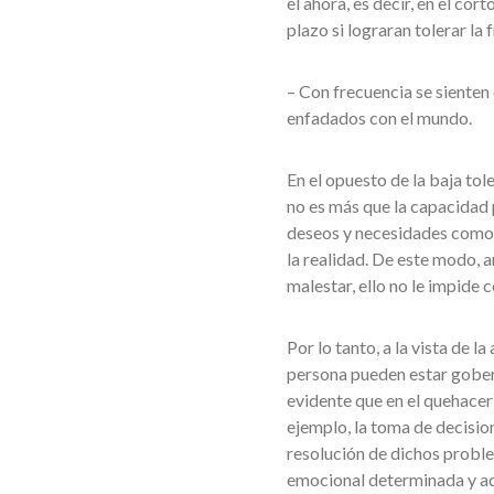
el ahora, es decir, en el cor
plazo si lograran tolerar la 
– Con frecuencia se sienten 
enfadados con el mundo.
En el opuesto de la baja tole
no es más que la capacidad p
deseos y necesidades como c
la realidad. De este modo, a
malestar, ello no le impide 
Por lo tanto, a la vista de 
persona pueden estar gobern
evidente que en el quehacer
ejemplo, la toma de decisio
resolución de dichos probl
emocional determinada y ade