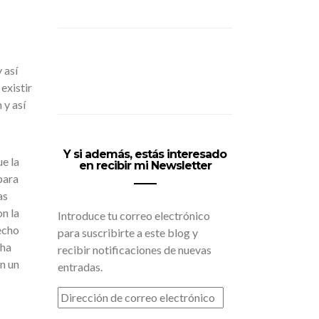
 así
existir
 y así
Y si además, estás interesado
e la
en recibir mi Newsletter
para
as
n la
Introduce tu correo electrónico
echo
para suscribirte a este blog y
cha
recibir notificaciones de nuevas
n un
entradas.
DIRECCIÓN
DE
CORREO