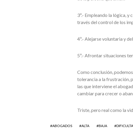
3º.- Empleando la lógica, y 
través del control de los im
4º.- Alejarse voluntaria y 
5º.- Afrontar situaciones te
Como conclusión, podemos a
tolerancia a la frustración,
las que interviene el aboga
cambiar para crecer o aba
Triste, pero real como la vi
ABOGADOS
ALTA
BAJA
DIFICULT