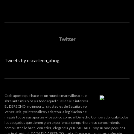
Twitter
Tweets by oscarleon_abog
Cada aporte que hace es un mundo maravilloso que
abre ante mis ojos y a todo aquel que lee y le interesa
EL DERECHO, no importa, si usted es de España y yo
Venezuela, yo internalizo y adapto a la legislación de
mi país todos sus aportes y los aplico como el Derecho Comparado, ojala todos
los abogados que tienen gran experiencia compartieran su conocimiento
como usted lo hace, con ética, elegancia y HUMILDAD... soy su más pequeña
discípula virtual. CADA DÍA APRENDO, cada día me gusta mas mi profesión.