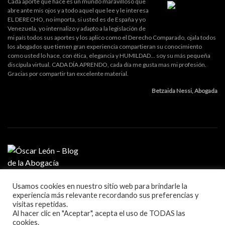
Cada aporte que hace es un mundo maravilloso que
abre ante mis ojos y a todo aquel que lee y le interesa
EL DERECHO, no importa, si usted es de España y yo
Venezuela, yo internalizo y adapto a la legislación de
mi país todos sus aportes y los aplico como el Derecho Comparado, ojala todos
los abogados que tienen gran experiencia compartieran su conocimiento
como usted lo hace, con ética, elegancia y HUMILDAD... soy su más pequeña
discípula virtual. CADA DÍA APRENDO, cada día me gusta mas mi profesión.
Gracias por compartir tan excelente material.
Betzaida Nessi, Abogada
Usamos cookies en nuestro sitio web para brindarle la
MI PROFESIÓN
experiencia más relevante recordando sus preferencias y
GESTIÓN DE DESPACHO
visitas repetidas.
LITIGACIÓN Y ORATORIA
Al hacer clic en "Aceptar", acepta el uso de TODAS las
MARKETING Y TECNOLOGÍA
cookies.