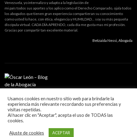
Venezuela, yo internalizo y adapto a la legislación de
mi país todos sus aportes y los aplico como el Derecho Comparado, ojala todos
los abogados que tienen gran experiencia compartieran su conocimiento
como usted lo hace, con ética, elegancia y HUMILDAD... soy su más pequeña
discípula virtual. CADA DÍA APRENDO, cada día me gusta mas mi profesión.
Gracias por compartir tan excelente material.
Betzaida Nessi, Abogada
Usamos cookies en nuestro sitio web para brindarle la
MI PROFESIÓN
experiencia más relevante recordando sus preferencias y
GESTIÓN DE DESPACHO
visitas repetidas.
LITIGACIÓN Y ORATORIA
Al hacer clic en "Aceptar", acepta el uso de TODAS las
MARKETING Y TECNOLOGÍA
cookies.
Blog sobre la práctica de la abogacía
Ajuste de cookies
ACEPTAR