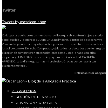
Twitter
Tweets by oscarleon_abog
Cada aporte que hace es un mundo maravilloso que abre ante mis ojos y a todo
aquel que lee y le interesa EL DERECHO, no importa, si usted es de España y yo
Venezuela, yo internalizo y adapto a la legislación de mi país todos sus aportes y
los aplico como el Derecho Comparado, ojala todos los abogados que tienen gran
experiencia compartieran su conocimiento como usted lo hace, con ética,
elegancia y HUMILDAD... soy su más pequeña discípula virtual. CADA DÍA
APRENDO, cada día me gusta mas mi profesión. Gracias por compartir tan
excelente material.
Betzaida Nessi, Abogada
MI PROFESIÓN
GESTIÓN DE DESPACHO
LITIGACIÓN Y ORATORIA