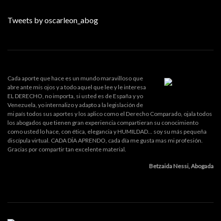
Tweets by oscarleon_abog
Cada aporte que hace es un mundo maravilloso que
abre ante mis ojos y a todo aquel que lee y le interesa
EL DERECHO, no importa, si usted es de España y yo
Venezuela, yo internalizo y adapto a la legislación de
mi país todos sus aportes y los aplico como el Derecho Comparado, ojala todos
los abogados que tienen gran experiencia compartieran su conocimiento
como usted lo hace, con ética, elegancia y HUMILDAD... soy su más pequeña
discípula virtual. CADA DÍA APRENDO, cada día me gusta mas mi profesión.
Gracias por compartir tan excelente material.
Betzaida Nessi, Abogada