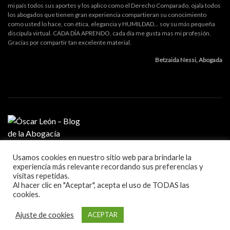
mi país todos sus aportes y los aplico como el Derecho Comparado, ojala todos
los abogados que tienen gran experiencia compartieran su conocimiento
como usted lo hace, con ética, elegancia y HUMILDAD... soy su más pequeña
discípula virtual. CADA DÍA APRENDO, cada día me gusta mas mi profesión.
Gracias por compartir tan excelente material.
Betzaida Nessi, Abogada
Usamos cookies en nuestro sitio web para brindarle la
MI PROFESIÓN
experiencia más relevante recordando sus preferencias y
GESTIÓN DE DESPACHO
visitas repetidas.
LITIGACIÓN Y ORATORIA
Al hacer clic en "Aceptar", acepta el uso de TODAS las
MARKETING Y TECNOLOGÍA
cookies.
Blog sobre la práctica de la abogacía
Ajuste de cookies
ACEPTAR