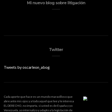
Mi nuevo blog sobre litigación
Twitter
Tweets by oscarleon_abog
Cada aporte que hace es un mundo maravilloso que
abre ante mis ojos y a todo aquel que lee y le interesa
EL DERECHO, no importa, si usted es de España y yo
Venezuela, yo internalizo y adapto a la legislación de