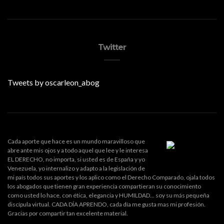
Twitter
Tweets by oscarleon_abog
Cada aporte que hace es un mundo maravilloso que
abre ante mis ojos y a todo aquel que lee y le interesa
EL DERECHO, no importa, si usted es de España y yo
Venezuela, yo internalizo y adapto a la legislación de
mi país todos sus aportes y los aplico como el Derecho Comparado, ojala todos
los abogados que tienen gran experiencia compartieran su conocimiento
como usted lo hace, con ética, elegancia y HUMILDAD... soy su más pequeña
discípula virtual. CADA DÍA APRENDO, cada día me gusta mas mi profesión.
Gracias por compartir tan excelente material.