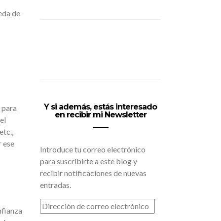
eda de
Y si además, estás interesado
 para
en recibir mi Newsletter
el
tc.,
r ese
Introduce tu correo electrónico
para suscribirte a este blog y
recibir notificaciones de nuevas
entradas.
DIRECCIÓN
nfianza
DE
CORREO