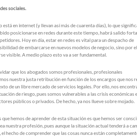
des sociales.
stá en internet (y llevan así más de cuarenta días), lo que signifi
ido posicionarse en redes durante este tiempo, habrá salido fort
etidores. Hoy en día, estar en redes es vital para un despacho de
sibilidad de embarcarse en nuevos modelos de negocio, sino por e
se visible. A medio plazo esto va a ser fundamental.
lvidar que los abogados somos profesionales, profesionales
os nuestra justa retribución en función de los encargos que nos r
exto de un libre mercado de servicios legales. Por ello, nos encont
uación de riesgo, pues somos vulnerables a las crisis económicas 
ores públicos o privados. De hecho, ya nos llueve sobre mojado.
nes que hemos de aprender de esta situación es que hemos ser consc
ea nuestra profesión, pues aunque la situación actual tenderá a ca
, el hecho de comprender que las cosas nunca están completament