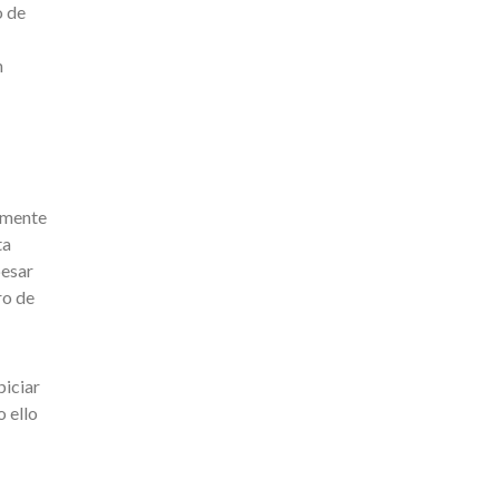
o de
n
almente
ta
pesar
ro de
piciar
 ello