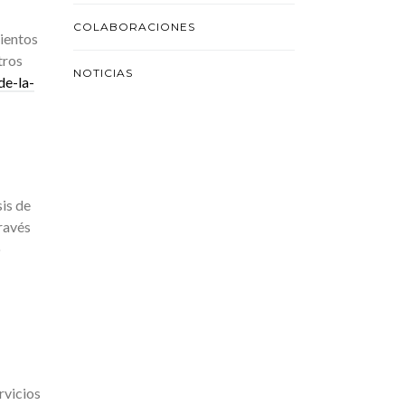
COLABORACIONES
mientos
tros
NOTICIAS
de-la-
sis de
ravés
o
rvicios