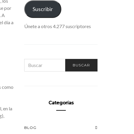
, los
ELECTRÓNICO
se por
Suscribir
. A
l día a
Únete a otros 4.277 suscriptores
SEARCH
BUSCAR
FOR:
os como
Categorías
, en la
),
BLOG