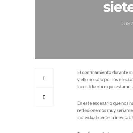
siet
27 DE 
El confinamiento durante má
y ello no sólo por los efect
incertidumbre que estamos v
En este escenario que nos h
reflexionemos muy seriamen
individualmente la inevitabl