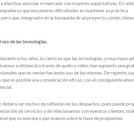
e y efectiva, abordar el mercado con mayores expectativas. El cald
compañeros que encuentren dificultades en mantener su práctica
 pero que, integrados en la búsqueda de un proyecto común, tiene
 uso de las tecnologías.
durante estos años, lo cierto es que las tecnologías, y muy especi
carnos a distancia a través de audio y video, han supuesto una gra
ionales que no venían haciendo uso de las mismas. De repente, a 
s que es posible una comunicación eficaz, con el consiguiente ahor
encial.
 deberá ser motivo de reflexión en los despachos, pues puede pro
stación de servicios y de relacionarnos con nuestros clientes, todo
cesal que se avecina y que avanza sobre la base de propuestas