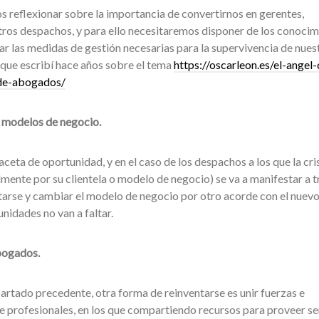
s reflexionar sobre la importancia de convertirnos en gerentes,
stros despachos, y para ello necesitaremos disponer de los conoci
r las medidas de gestión necesarias para la supervivencia de nues
que escribí hace años sobre el tema
https://oscarleon.es/el-angel-
de-abogados/
s modelos de negocio.
faceta de oportunidad, y en el caso de los despachos a los que la cri
lmente por su clientela o modelo de negocio) se va a manifestar a t
ntarse y cambiar el modelo de negocio por otro acorde con el nuev
nidades no van a faltar.
bogados.
partado precedente, otra forma de reinventarse es unir fuerzas e
de profesionales, en los que compartiendo recursos para proveer se