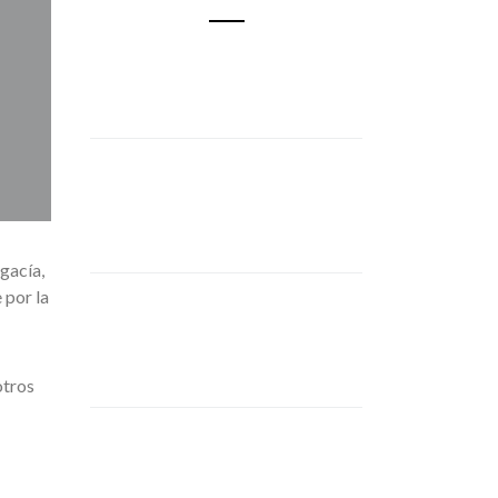
gacía,
 por la
otros