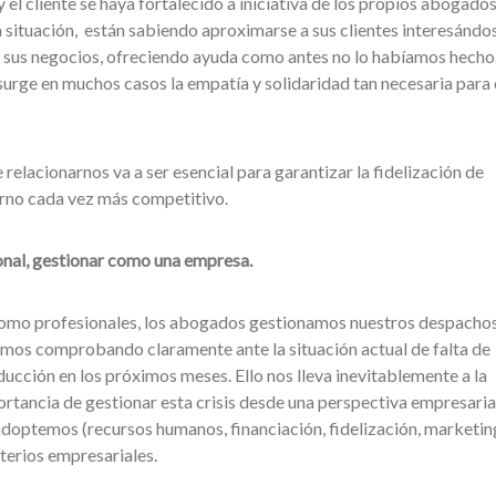
 el cliente se haya fortalecido a iniciativa de los propios abogados
a situación, están sabiendo aproximarse a sus clientes interesándo
de sus negocios, ofreciendo ayuda como antes no lo habíamos hecho
esurge en muchos casos la empatía y solidaridad tan necesaria para e
relacionarnos va a ser esencial para garantizar la fidelización de
orno cada vez más competitivo.
onal, gestionar como una empresa.
como profesionales, los abogados gestionamos nuestros despach
amos comprobando claramente ante la situación actual de falta de
ducción en los próximos meses. Ello nos lleva inevitablemente a la
rtancia de gestionar esta crisis desde una perspectiva empresarial
doptemos (recursos humanos, financiación, fidelización, marketing
terios empresariales.