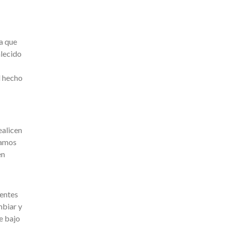
ca que
alecido
l hecho
ealicen
ramos
en
ientes
mbiar y
e bajo