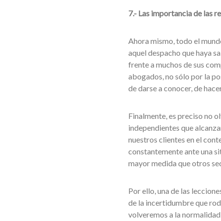
7.- Las importancia de las re
Ahora mismo, todo el mundo e
aquel despacho que haya sab
frente a muchos de sus comp
abogados, no sólo por la po
de darse a conocer, de hacer
Finalmente, es preciso no o
independientes que alcanzam
nuestros clientes en el cont
constantemente ante una sit
mayor medida que otros sect
Por ello, una de las leccio
de la incertidumbre que rod
volveremos a la normalidad