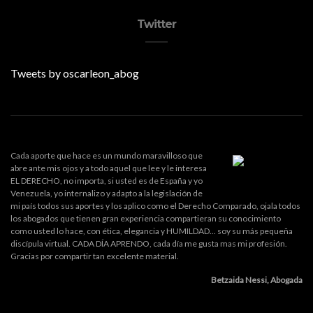
Twitter
Tweets by oscarleon_abog
Cada aporte que hace es un mundo maravilloso que
abre ante mis ojos y a todo aquel que lee y le interesa
EL DERECHO, no importa, si usted es de España y yo
Venezuela, yo internalizo y adapto a la legislación de
mi país todos sus aportes y los aplico como el Derecho Comparado, ojala todos
los abogados que tienen gran experiencia compartieran su conocimiento
como usted lo hace, con ética, elegancia y HUMILDAD... soy su más pequeña
discípula virtual. CADA DÍA APRENDO, cada día me gusta mas mi profesión.
Gracias por compartir tan excelente material.
Betzaida Nessi, Abogada