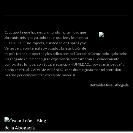
Cada aporte que hace es un mundo maravilloso que
abre ante mis ojos y a todo aquel que lee y le interesa
EL DERECHO, no importa, si usted es de España y yo
Venezuela, yo internalizo y adapto a la legislación de
mi país todos sus aportes y los aplico como el Derecho Comparado, ojala todos
los abogados que tienen gran experiencia compartieran su conocimiento
como usted lo hace, con ética, elegancia y HUMILDAD... soy su más pequeña
discípula virtual. CADA DÍA APRENDO, cada día me gusta mas mi profesión.
Gracias por compartir tan excelente material.
Betzaida Nessi, Abogada