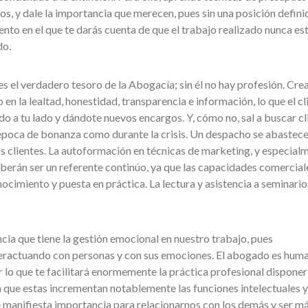
os, y dale la importancia que merecen, pues sin una posición defini
to en el que te darás cuenta de que el trabajo realizado nunca es
do.
s es el verdadero tesoro de la Abogacía; sin él no hay profesión. Cre
en la lealtad, honestidad, transparencia e información, lo que el cl
 a tu lado y dándote nuevos encargos. Y, cómo no, sal a buscar cl
 época de bonanza como durante la crisis. Un despacho se abastece
los clientes. La autoformación en técnicas de marketing, y especial
berán ser un referente continúo, ya que las capacidades comercial
ocimiento y puesta en práctica. La lectura y asistencia a seminario
ncia que tiene la gestión emocional en nuestro trabajo, pues
ractuando con personas y con sus emociones. El abogado es huma
r lo que te facilitará enormemente la práctica profesional disponer
 que estas incrementan notablemente las funciones intelectuales y
 manifiesta importancia para relacionarnos con los demás y ser m