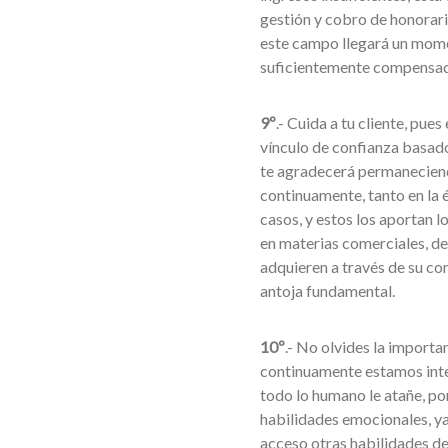
gestión y cobro de honorari
este campo llegará un momen
suficientemente compensa
9º
.- Cuida a tu cliente, pue
vínculo de confianza basado 
te agradecerá permaneciendo
continuamente, tanto en la
casos, y estos los aportan 
en materias comerciales, de
adquieren a través de su con
antoja fundamental.
10º
.- No olvides la importa
continuamente estamos inte
todo lo humano le atañe, po
habilidades emocionales, ya
acceso otras habilidades de