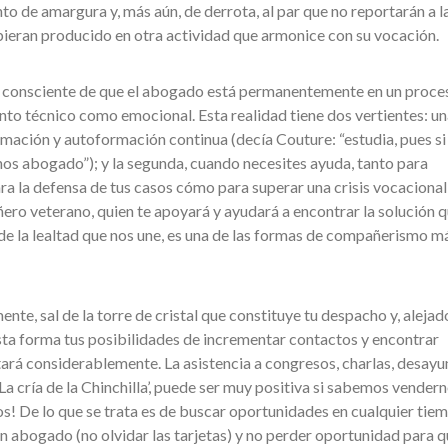
o de amargura y, más aún, de derrota, al par que no reportarán a l
ubieran producido en otra actividad que armonice con su vocación.
sé consciente de que el abogado está permanentemente en un proce
nto técnico como emocional. Esta realidad tiene dos vertientes: un
rmación y autoformación continua (decía Couture: “estudia, pues si
os abogado”); y la segunda, cuando necesites ayuda, tanto para
ra la defensa de tus casos cómo para superar una crisis vocacional
ñero veterano, quien te apoyará y ayudará a encontrar la solución 
 de la lealtad que nos une, es una de las formas de compañerismo m
nte, sal de la torre de cristal que constituye tu despacho y, alejad
sta forma tus posibilidades de incrementar contactos y encontrar
ará considerablemente. La asistencia a congresos, charlas, desayu
‘La cría de la Chinchilla’, puede ser muy positiva si sabemos vendern
os! De lo que se trata es de buscar oportunidades en cualquier tie
 un abogado (no olvidar las tarjetas) y no perder oportunidad para 