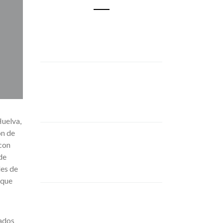
Huelva,
ón de
con
de
des de
 que
ados