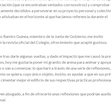
ciación (que se encontraban sentados con nosotros) y comprobar 
ncamente decididos a perseverar en su proyecto personal y colectiv
e atisbaban en el horizonte al que hacíamos referencia durante el
o Ramiro Guinea, miembro de la Junta de Gobierno, me invitó
la revista oficial del Colegio, ofrecimiento que acepté gustoso.
 tras darle algunas vueltas, y dado el impactó que me causó la pr
s, hoy me gustaría poner mi granito de arena para animar y apoya
o van a comenzar, lo que haré a través de una serie de reflexiones,
mo se quiera, cuyo único objeto, insisto, es ayudar a que en sus pr
cimentar mejor el edificio de sus respectivas prácticas profesiona
joven abogado, a fin de ofrecerte unas reflexiones que podrían auxili
nal.