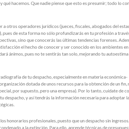
 qué hacemos. Que nadie piense que esto es presumir; todo lo con
er a otros operadores jurídicos (jueces, fiscales, abogados del esta
.), pues de esta forma no sólo profundizarás en tu profesión a travé
ectivas, sino que conocerás las últimas tendencias forenses. Ade
tisfacción el hecho de conocer y ser conocido en los ambientes en 
 dará ánimos, pues no te sentirás tan solo, mejorando tu autoestima
 radiografía de tu despacho, especialmente en materia económica-
 organización dotada de unos recursos para la obtención de un fin, 
ecial, por supuesto, pero una empresa). Por lo tanto, cuídate de c
tu despacho, y así tendrás la información necesaria para adoptar l
tégicas.
a los honorarios profesionales, puesto que un despacho sin ingresos
 condenado a la extinción. Para ello, aprende técnicas de presupues