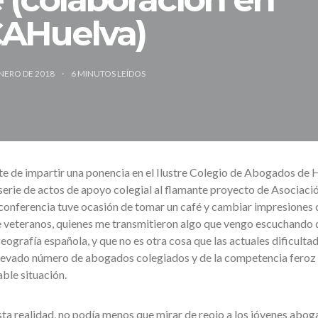
CAHuelva)
ENERO DE 2018
6
MINUTOS LEÍDOS
te de impartir una ponencia en el Ilustre Colegio de Abogados de 
 serie de actos de apoyo colegial al flamante proyecto de Asociaci
conferencia tuve ocasión de tomar un café y cambiar impresiones 
veteranos, quienes me transmitieron algo que vengo escuchando 
eografía española, y que no es otra cosa que las actuales dificulta
 elevado número de abogados colegiados y de la competencia feroz
ble situación.
 realidad, no podía menos que mirar de reojo a los jóvenes abog