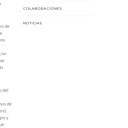
a
COLABORACIONES
NOTICIAS
so de
a
 no
, no
que
ás
o del
nos de
os).
mpo y
que