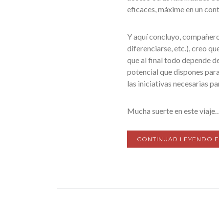
eficaces, máxime en un con
Y aquí concluyo, compañero;
diferenciarse, etc.), creo q
que al final todo depende de
potencial que dispones para
las iniciativas necesarias p
Mucha suerte en este viaje
CONTINUAR LEYENDO E