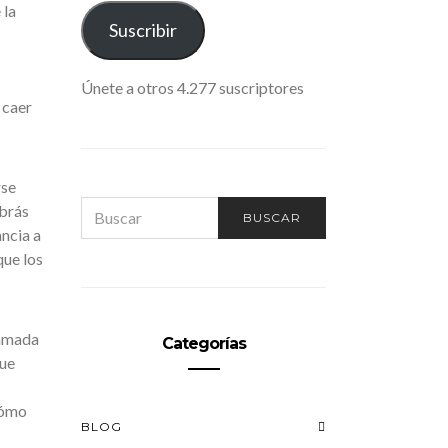
 la
ELECTRÓNICO
Suscribir
Únete a otros 4.277 suscriptores
 caer
rse
SEARCH
abrás
BUSCAR
FOR:
ncia a
que los
lamada
Categorías
que
cómo
BLOG