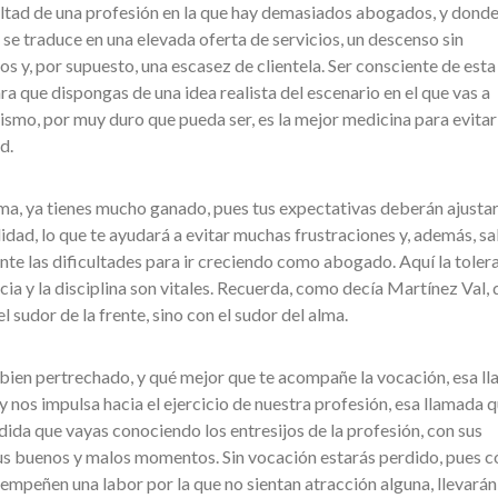
ultad de una profesión en la que hay demasiados abogados, y donde
se traduce en una elevada oferta de servicios, un descenso sin
s y, por supuesto, una escasez de clientela. Ser consciente de esta
a que dispongas de una idea realista del escenario en el que vas a
lismo, por muy duro que pueda ser, es la mejor medicina para evitar
d.
ama, ya tienes mucho ganado, pues tus expectativas deberán ajusta
idad, lo que te ayudará a evitar muchas frustraciones y, además, s
e las dificultades para ir creciendo como abogado. Aquí la tolera
ncia y la disciplina son vitales. Recuerda, como decía Martínez Val, 
 sudor de la frente, sino con el sudor del alma.
ir bien pertrechado, y qué mejor que te acompañe la vocación, esa l
y nos impulsa hacia el ejercicio de nuestra profesión, esa llamada 
dida que vayas conociendo los entresijos de la profesión, con sus
sus buenos y malos momentos. Sin vocación estarás perdido, pues 
sempeñen una labor por la que no sientan atracción alguna, llevarán