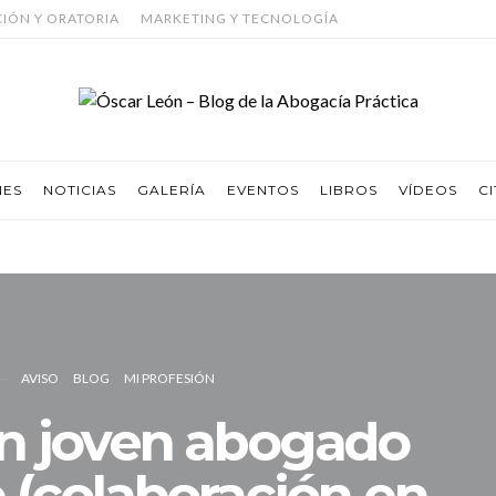
CIÓN Y ORATORIA
MARKETING Y TECNOLOGÍA
NES
NOTICIAS
GALERÍA
EVENTOS
LIBROS
VÍDEOS
CI
AVISO
BLOG
MI PROFESIÓN
un joven abogado
(colaboración en