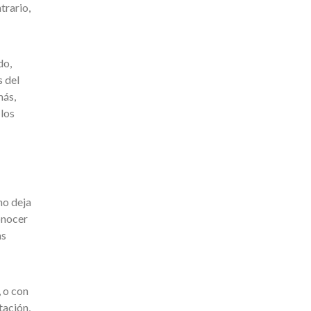
trario,
do,
s del
más,
los
no deja
onocer
as
, o con
tación,