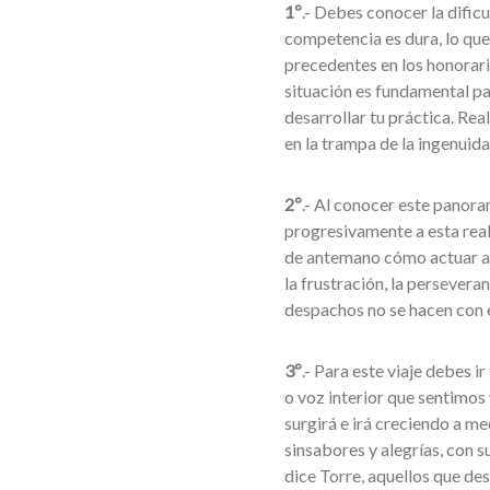
1º
.- Debes conocer la dific
competencia es dura, lo que 
precedentes en los honorario
situación es fundamental par
desarrollar tu práctica. Rea
en la trampa de la ingenuida
2º
.- Al conocer este panor
progresivamente a esta real
de antemano cómo actuar ant
la frustración, la persevera
despachos no se hacen con el
3º
.- Para este viaje debes 
o voz interior que sentimos 
surgirá e irá creciendo a me
sinsabores y alegrías, con 
dice Torre, aquellos que de