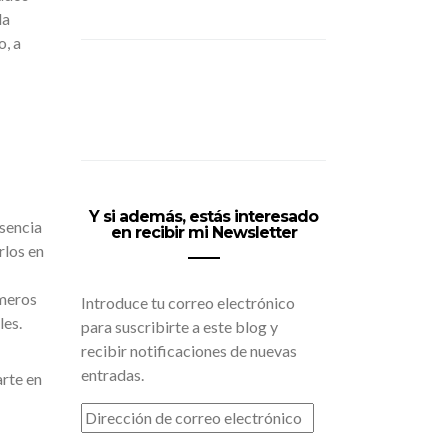
la
o, a
Y si además, estás interesado
esencia
en recibir mi Newsletter
rlos en
imeros
Introduce tu correo electrónico
les.
para suscribirte a este blog y
recibir notificaciones de nuevas
entradas.
arte en
DIRECCIÓN
DE
CORREO