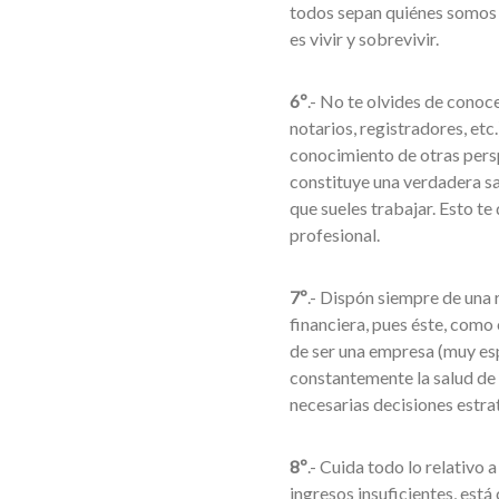
todos sepan quiénes somos y
es vivir y sobrevivir.
6º
.- No te olvides de conoc
notarios, registradores, etc
conocimiento de otras persp
constituye una verdadera sa
que sueles trabajar. Esto te
profesional.
7º
.- Dispón siempre de una
financiera, pues éste, como
de ser una empresa (muy esp
constantemente la salud de 
necesarias decisiones estra
8º
.- Cuida todo lo relativo 
ingresos insuficientes, está