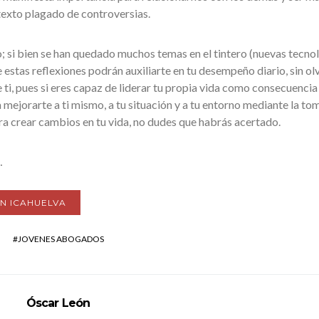
texto plagado de controversias.
 si bien se han quedado muchos temas en el tintero (nuevas tecnol
ue estas reflexiones podrán auxiliarte en tu desempeño diario, sin ol
 ti, pues si eres capaz de liderar tu propia vida como consecuencia
 mejorarte a ti mismo, a tu situación y a tu entorno mediante la to
ara crear cambios en tu vida, no dudes que habrás acertado.
…
N ICAHUELVA
JOVENES ABOGADOS
Óscar León