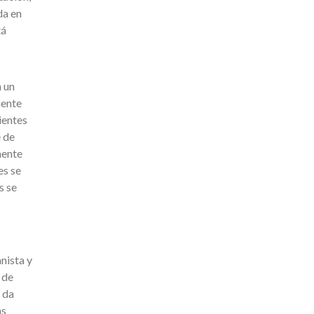
da en
tá
a un
iente
ientes
 de
mente
es se
s se
nista y
 de
 da
ás