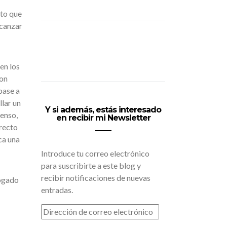
to que
lcanzar
en los
con
base a
llar un
Y si además, estás interesado
enso,
en recibir mi Newsletter
rrecto
ca una
Introduce tu correo electrónico
para suscribirte a este blog y
recibir notificaciones de nuevas
bogado
entradas.
DIRECCIÓN
DE
CORREO