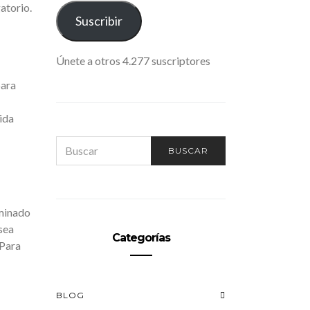
atorio.
ELECTRÓNICO
Suscribir
Únete a otros 4.277 suscriptores
para
ida
SEARCH
BUSCAR
FOR:
rminado
sea
Categorías
 Para
BLOG