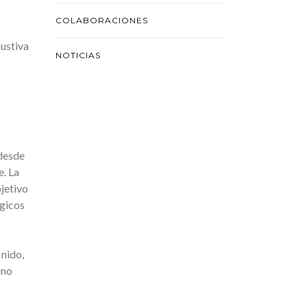
COLABORACIONES
austiva
NOTICIAS
 desde
e. La
bjetivo
égicos
nido,
ino