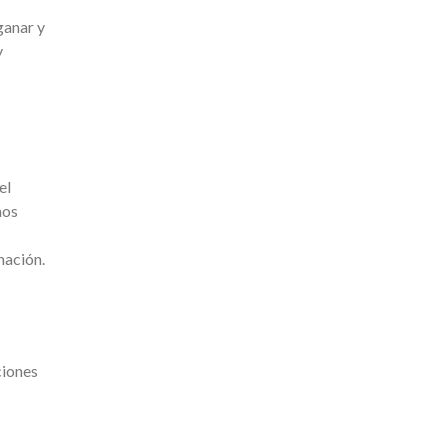
ganar y
y
el
mos
nación.
ciones