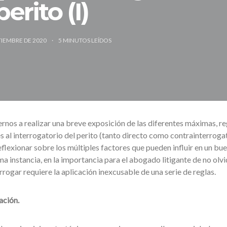
perito (I)
TIEMBRE DE 2020
5
MINUTOS LEÍDOS
rnos a realizar una breve exposición de las diferentes máximas, re
s al interrogatorio del perito (tanto directo como contrainterrogat
flexionar sobre los múltiples factores que pueden influir en un bue
ima instancia, en la importancia para el abogado litigante de no olvi
rogar requiere la aplicación inexcusable de una serie de reglas.
ación.