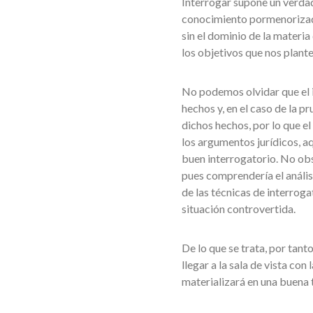
Interrogar supone un verdade
conocimiento pormenorizado
sin el dominio de la materia
los objetivos que nos plant
No podemos olvidar que el in
hechos y, en el caso de la p
dichos hechos, por lo que e
los argumentos jurídicos, aq
buen interrogatorio. No obs
pues comprendería el anális
de las técnicas de interroga
situación controvertida.
De lo que se trata, por tan
llegar a la sala de vista con
materializará en una buena t