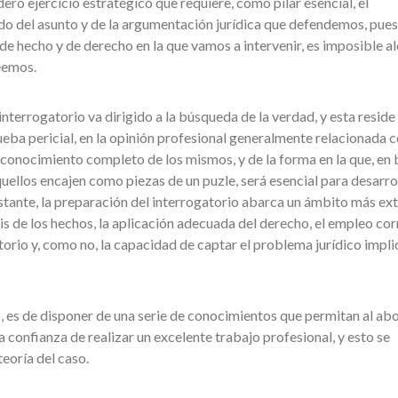
ro ejercicio estratégico que requiere, como pilar esencial, el
 del asunto y de la argumentación jurídica que defendemos, pues
 de hecho y de derecho en la que vamos a intervenir, es imposible a
eemos.
terrogatorio va dirigido a la búsqueda de la verdad, y esta reside 
rueba pericial, en la opinión profesional generalmente relacionada 
l conocimiento completo de los mismos, y de la forma en la que, en 
uellos encajen como piezas de un puzle, será esencial para desarro
tante, la preparación del interrogatorio abarca un ámbito más ext
is de los hechos, la aplicación adecuada del derecho, el empleo co
torio y, como no, la capacidad de captar el problema jurídico impli
to, es de disponer de una serie de conocimientos que permitan al a
 la confianza de realizar un excelente trabajo profesional, y esto se
eoría del caso.