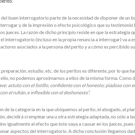
perito.
s del buen interrogatorio parte de la necesidad de disponer de un b
nterrogar y de la impresión o efecto psicológico que su testimonio
os jueces. La razón de dicho principio reside en que la estrategia q
 interrogatorio (incluso en la propia renuncia a interrogar) va a e
actores asociados a la persona del perito y a cómo es percibido su
 preparación, estudio, etc. de los peritos es diferente, por lo que h
r ello, no podemos aproximarnos a ellos de la misma forma. Como d
ve; astuto con el listillo; confidente con el honesto; piadoso con el
con el rufián, e inflexible con el deshonesto”.
ón de la categoría en la que ubiquemos al perito, el abogado, al plan
ión, decidirá si emplear una u otra estrategia adaptada, no sólo a la
ino igualmente al efecto que éste vaya a causar en los jueces, pues 
onar aspectos del interrogatorio. A dicha conclusión llegamos da