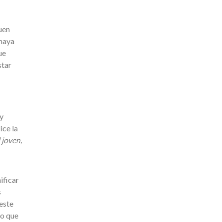
uen
 haya
ue
star
ay
ice la
 joven,
ificar
s
este
do que