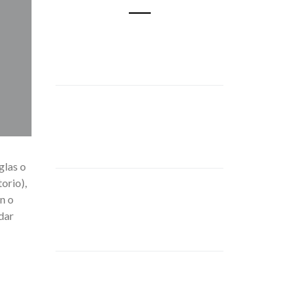
glas o
orio),
n o
dar