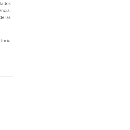
ulados
encia,
de las
torio