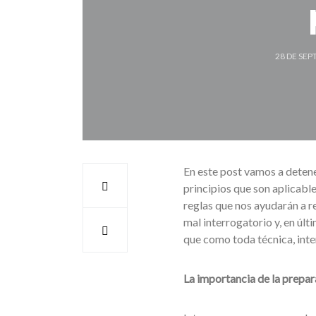
28 DE SEP
En este post vamos a detene
principios que son aplicable
reglas que nos ayudarán a re
mal interrogatorio y, en últ
que como toda técnica, inter
La importancia de la prepar