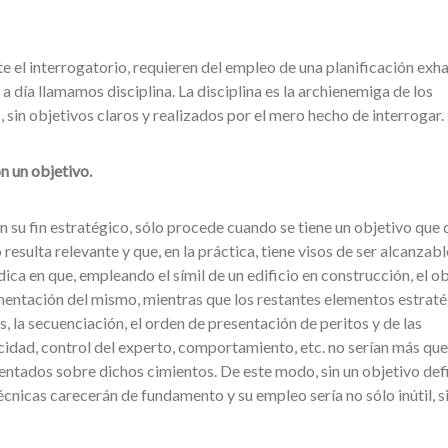
te el interrogatorio, requieren del empleo de una planificación exh
a día llamamos disciplina. La disciplina es la archienemiga de los
 sin objetivos claros y realizados por el mero hecho de interrogar.
n un objetivo.
n su fin estratégico, sólo procede cuando se tiene un objetivo que
resulta relevante y que, en la práctica, tiene visos de ser alcanzabl
dica en que, empleando el símil de un edificio en construcción, el o
cimentación del mismo, mientras que los restantes elementos estrat
, la secuenciación, el orden de presentación de peritos y de las
ocidad, control del experto, comportamiento, etc. no serían más que
ntados sobre dichos cimientos. De este modo, sin un objetivo defi
écnicas carecerán de fundamento y su empleo sería no sólo inútil, s