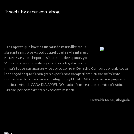
Tweets by oscarleon_abog
Cada aporte que hace es un mundo maravilloso que
abre ante mis ojos y a todo aquel que lee y le interesa
EL DERECHO, no importa, si usted es de España y yo
Venezuela, yo internalizo y adapto a la legislación de
mi país todos sus aportes y los aplico como el Derecho Comparado, ojala todos
los abogados que tienen gran experiencia compartieran su conocimiento
como usted lo hace, con ética, elegancia y HUMILDAD... soy su más pequeña
discípula virtual. CADA DÍA APRENDO, cada día me gusta mas mi profesión.
Gracias por compartir tan excelente material.
Betzaida Nessi, Abogada